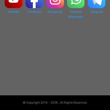
Youtube
Facebook
Instagram
Channel
Telegram
Whatsapp
© Copyright 2014 - 2026
. All Rights Reserved.