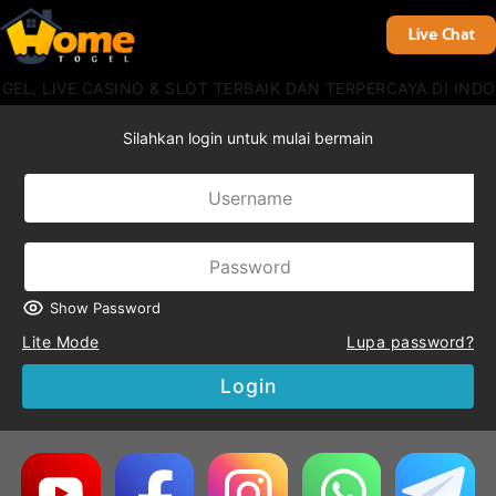
Live Chat
L, LIVE CASINO & SLOT TERBAIK DAN TERPERCAYA DI INDO
Silahkan login untuk mulai bermain
Show Password
Lite Mode
Lupa password?
Login